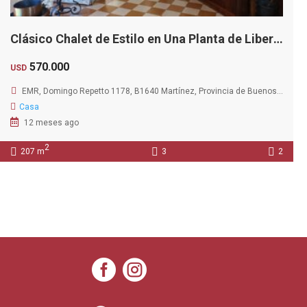
Clásico Chalet de Estilo en Una Planta de Libertador Al Río
570.000
USD
EMR, Domingo Repetto 1178, B1640 Martínez, Provincia de Buenos Aires, Argentina
Casa
12 meses ago
2
207 m
3
2

