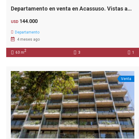
Departamento en venta en Acassuso. Vistas abiertas. Mucha luz.
144.000
USD
Departamento
4 meses ago
2
63 m
3
1
Venta