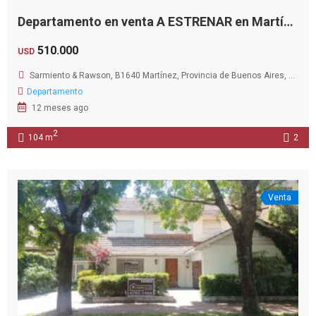
Departamento en venta A ESTRENAR en Martínez, vista franca al Río
510.000
USD
Sarmiento & Rawson, B1640 Martínez, Provincia de Buenos Aires, Argentina
Departamento
12 meses ago
2
104 m
2
Venta