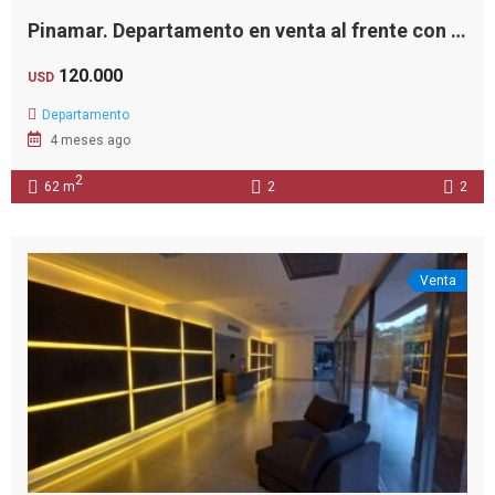
Pinamar. Departamento en venta al frente con balcón aterrazado y parrilla. Portería permanente.
120.000
USD
Departamento
4 meses ago
2
62 m
2
2
Venta