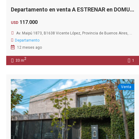
Departamento en venta A ESTRENAR en DOMUS PARQUE con amenities de primer nivel
117.000
USD
Av. Maipú 1873, B1638 Vicente López, Provincia de Buenos Aires, Argentina
Departamento
12 meses ago
2
33 m
1
Venta