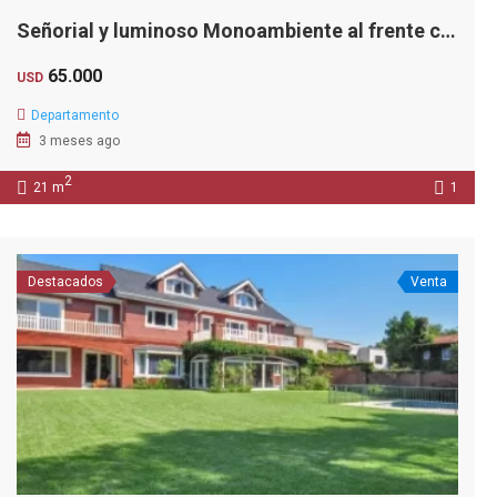
Señorial y luminoso Monoambiente al frente con portería permanente
65.000
USD
Departamento
3 meses ago
2
21 m
1
Destacados
Venta