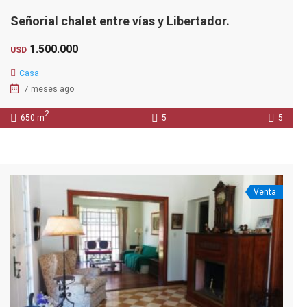
Señorial chalet entre vías y Libertador.
1.500.000
USD
Casa
7 meses ago
2
650 m
5
5
Venta