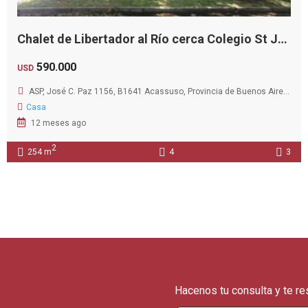
Chalet de Libertador al Río cerca Colegio St John’s
590.000
USD
ASP, José C. Paz 1156, B1641 Acassuso, Provincia de Buenos Aires, Argentina
Casa
12 meses ago
2
254 m
4
3
Hacenos tu consulta y te r